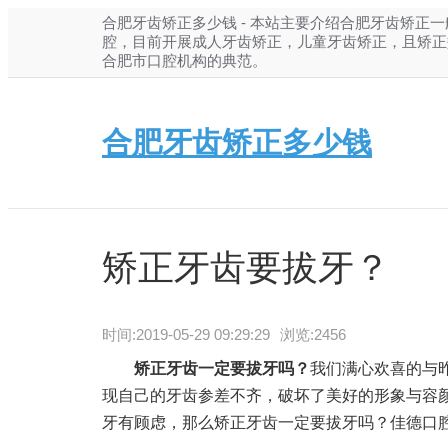
合肥牙齿矫正多少钱 - 本站主要介绍合肥牙齿矫正
腔，目前开展成人牙齿矫正，儿童牙齿矫正，且矫正
合肥市口腔机构的典范。
合肥牙齿矫正多少钱
矫正牙齿要拔牙？
时间:
2019-05-29 09:29:29
浏览:2456
矫正牙齿一定要拔牙吗？
我们满心欢喜的与
现自己的牙齿参差不齐，破坏了美好的形象与容
牙有顾虑，那么矫正牙齿一定要拔牙吗？佳德口