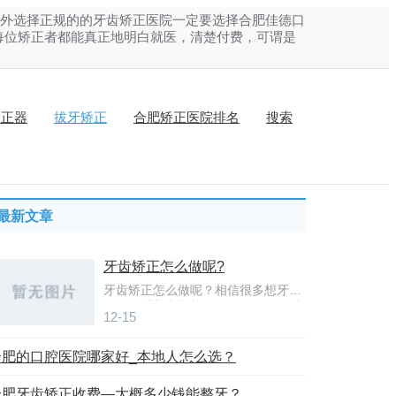
，另外选择正规的的牙齿矫正医院一定要选择合肥佳德口
每位矫正者都能真正地明白就医，清楚付费，可谓是
矫正器
拔牙矫正
合肥矫正医院排名
搜索
最新文章
牙齿矫正怎么做呢?
牙齿矫正怎么做呢？相信很多想牙齿
矫正的爱美者都想了解。如今人们对
12-15
于牙齿健康问题越来越关注。下面由
合肥佳德口腔医生详细介绍一下，牙
齿矫正的过程。牙齿矫正怎么做呢?
合肥的口腔医院哪家好_本地人怎么选？
合肥佳德口腔医生
合肥牙齿矫正收费—大概多少钱能整牙？