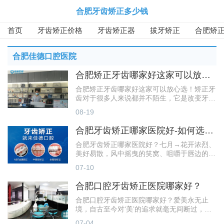
合肥牙齿矫正多少钱
首页
牙齿矫正价格
牙齿矫正器
拔牙矫正
合肥矫
合肥佳德口腔医院
合肥矫正牙齿哪家好这家可以放心选！
合肥矫正牙齿哪家好这家可以放心选！矫正牙
齿对于很多人来说都并不陌生，它是改变牙齿
畸形不齐的一个不错的方式，能帮你排齐歪
08-19
牙，收牙缝，恢复牙齿的整齐美观，现如今也
非常流行，但是对于
合肥牙齿矫正哪家医院好-如何选择？
合肥牙齿矫正哪家医院好？七月→花开浓烈、
美好易散，风中摇曳的笑窝、咀嚼于唇边的牙
列，言笑间表达层层阻隔，牙齿矫正改善口腔
07-10
外形、纠正咬合不齐，给予我们更为自信的笑
容。可是，在合肥
合肥口腔牙齿矫正医院哪家好？
合肥口腔牙齿矫正医院哪家好？爱美永无止
境，自古至今对‘美’的追求就毫无间断过，而
牙齿作为美的基石，格外的受到重视，牙齿一
07-04