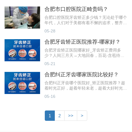
首的记忆，很多人都有“歪牙”的困扰，牙齿的
不整齐给人带来了很
合肥市口腔医院正畸贵吗？
合肥口腔医院牙齿矫正多少钱？无论处于哪个
年代，人们对于美都有着不懈的追求，整齐好
看的牙齿总是被人们所期许，过去我们对于畸
05-28
形牙齿可能束手无策，但如今牙齿矫正技术的
迅速发展，我们已
合肥牙齿矫正医院推荐-哪家好？
合肥牙齿矫正医院哪家好_牙齿矫正费用多
少？人间三月天→大地回春，百花-含苞待
放，桃花-日渐盛开，装扮初春之美，望之心
05-21
神愉悦，嘴角微扬，不经意间-歪扭之牙暴
露，极为煞风景，牙齿矫
合肥纠正牙齿哪家医院比较好？
合肥纠正牙齿哪个医院好_矫正医院推荐？趁
着时光正好，趁着年轻未老，趁着大好时光，
当收拾心情，去一览这大好河山，迎着春风看
05-16
美景，可无奈却因一口畸形的牙齿而愁眉不
展，牙齿畸形损坏形
1
2
>>
>