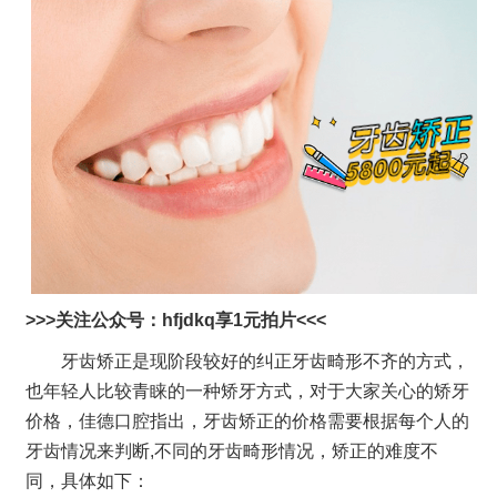
>>>
关
注公众号：hfjdkq享1元拍片<<<
牙齿矫正是现阶段较好的纠正牙齿畸形不齐的方式，
也年轻人比较青睐的一种矫牙方式，对于大家关心的矫牙
价格，佳德口腔指出，牙齿矫正的价格需要根据每个人的
牙齿情况来判断,不同的牙齿畸形情况，矫正的难度不
同，具体如下：