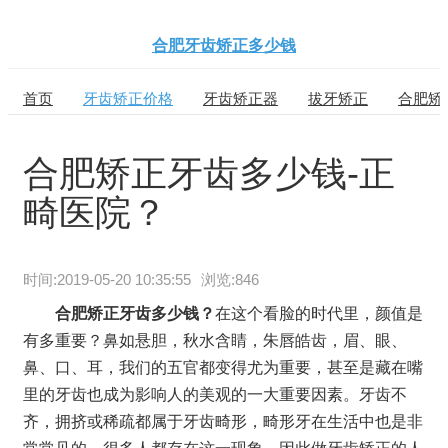
合肥牙齿矫正多少钱
首页
牙齿矫正价格
牙齿矫正器
拔牙矫正
合肥矫
合肥矫正牙齿多少钱-正
畸医院？
时间:
2019-05-20 10:35:55
浏览:846
合肥矫正牙齿多少钱？
在这个看脸的时代里，颜值是
有多重要？鼻如悬胆，秋水含睛，朱唇皓齿，眉、眼、
鼻、口、耳，我们的五官都变得尤为重要，甚至是藏在嘴
里的牙齿也成为影响人的美观的一大重要因素。牙齿不
齐，拥挤或稀疏都属于牙齿畸形，畸形牙在生活中也是非